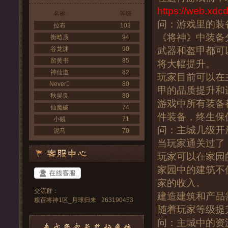
https://web.xdc
名称
等级
问：游戏里的装
拉布
103
《将神》中装备
衡晗质
94
谷龙渊
90
武器和盔甲都可
留黄书
85
将大幅提升。
神仙道
82
玩家目前可以在
Never
80
甲的品质提升和
秋昊良
80
游戏中所有装备
仙魔破
74
件装备，终生保
小贼
71
问：主城几级开
泥马
70
当玩家通关过了
玩家可以在家园
家园中的建筑不
家的收入。
交流群：
建造建筑和产品
糗百将神1区_月球归来
263190453
随着玩家等级提
问：主城中的资