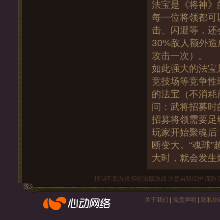
法宝是《将神》
每一位将领都可
击、闪避等，还
30%敌人额外
攻击一次）。
如此强大的法宝
竞技场等竞争性
的法宝（不消耗
问：武将招募时
招募将领需要足
玩家开始聚魂后，
断变大。“魂球
大时，就会发生
抵制不良游戏 拒绝盗版游戏 注意自我保护 谨防
关于我们
|
免责声明
|
隐私协