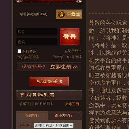
下载将神微端(0.8M)
尊敬的各位玩家
悉，所以我们制
账号
问：《将神》是
密码
《将神》是一款
忘记密码？
自动登录
性，以挑战过关
用QQ账号登陆
用VeryCD账号登陆
机为平台的跨平
游戏在尊重原有
时空被穿越者毁
空秩序的重任，
件，通过众多冒
了破坏者，拯救
糗事百科1区 月球归来
火爆开启
游戏中，玩家将
样的游戏系统与
等级排行
战斗力排行
感受到前所未有
服务器：
在进行游戏前，玩