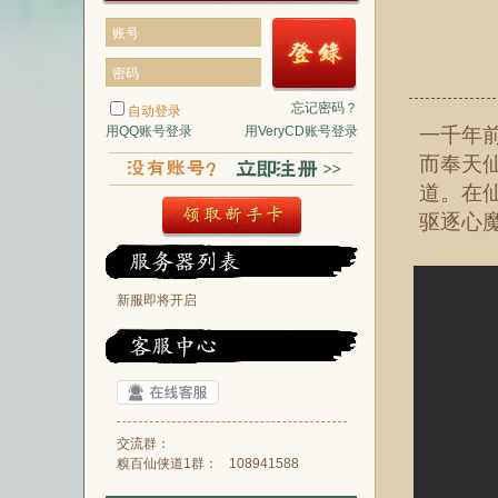
账号
密码
忘记密码？
自动登录
用QQ账号登录
用VeryCD账号登录
一千年
而奉天
道。在
驱逐心
新服即将开启
交流群：
糗百仙侠道1群：
108941588